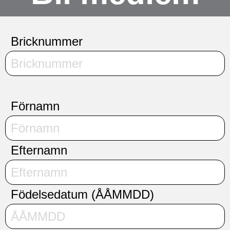
Bricknummer
Förnamn
Efternamn
Födelsedatum (ÅÅMMDD)